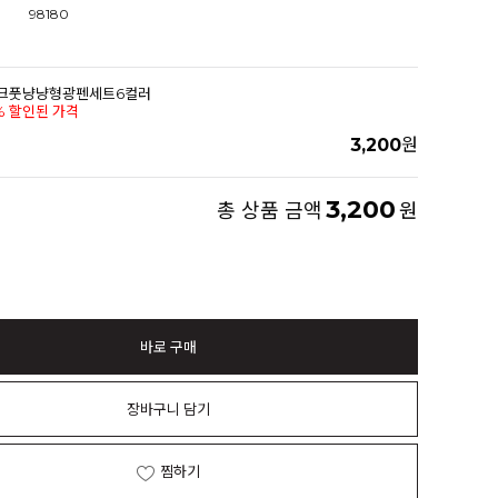
98180
00핑크풋냥냥형광펜세트6컬러
% 할인된 가격
3,200
원
3,200
총 상품 금액
원
바로 구매
장바구니 담기
찜하기