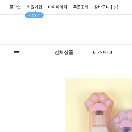
로그인
회원가입
마이페이지
주문조회
장바구니 [
]
0
+1,000 P
전체상품
베스트50