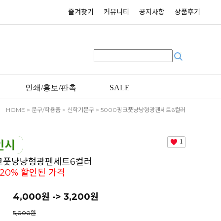
즐겨찾기
커뮤니티
공지사항
상품후기
인쇄/홍보/판촉
SALE
HOME
>
문구/학용품
>
신학기문구
> 5000핑크풋냥냥형광펜세트6컬러
로그인시 20% 할인된 가격
1
핑크풋냥냥형광펜세트6컬러
20% 할인된 가격
4,000
원
-> 3,200원
5,000원