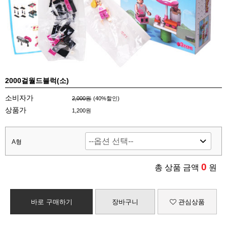
2000걸월드블럭(소)
소비자가
2,000원
(
40
%할인)
상품가
1,200원
A형
0
총 상품 금액
원
바로 구매하기
장바구니
관심상품