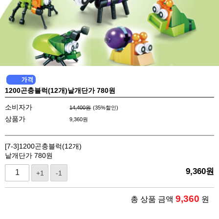
1200곤충블럭(12개)낱개단가 780원
소비자가
14,400원
(
35
%할인)
상품가
9,360
원
[7-3]1200곤충블럭(12개)
낱개단가 780원
9,360
원
+1
-1
9,360
총 상품 금액
원