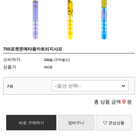
700포켓몬메타몽카트리지샤프
소비자가
700원
(
37
%할인)
상품가
440원
A형
0
총 상품 금액
원
바로 구매하기
장바구니
관심상품