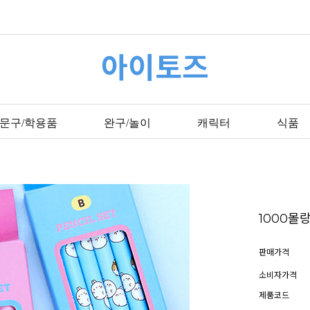
아이토즈
문구/학용품
완구/놀이
캐릭터
식품
1000몰
판매가격
소비자가격
제품코드