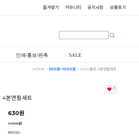
즐겨찾기
커뮤니티
공지사항
상품후기
인쇄/홍보/판촉
SALE
HOME
>
500원~1000원
> 1000몰랑 4본연필세트
7
랑 4본연필세트
630원
1,000원
88360