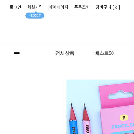
로그인
회원가입
마이페이지
주문조회
장바구니 [
]
0
+1,000 P
전체상품
베스트50