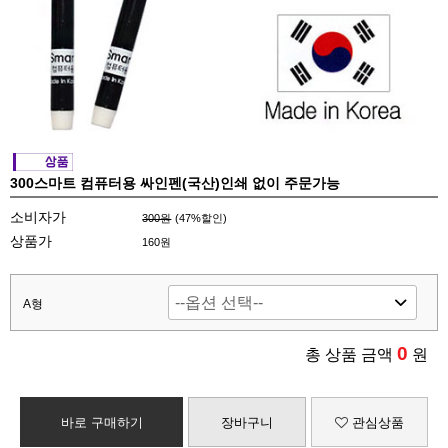
300스마트 컴퓨터용 싸인펜(국산)인쇄 없이 주문가능
소비자가
300원
(
47
%할인)
상품가
160원
A형
0
총 상품 금액
원
바로 구매하기
장바구니
관심상품