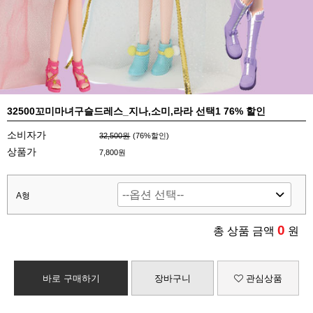
32500꼬미마녀구슬드레스_지나,소미,라라 선택1 76% 할인
소비자가
32,500원
(
76
%할인)
상품가
7,800원
A형
0
총 상품 금액
원
바로 구매하기
장바구니
관심상품