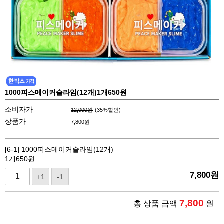
1000피스메이커슬라임(12개)1개650원
소비자가
12,000원
(
35
%할인)
상품가
7,800
원
[6-1] 1000피스메이커슬라임(12개)
1개650원
7,800
원
+1
-1
7,800
총 상품 금액
원