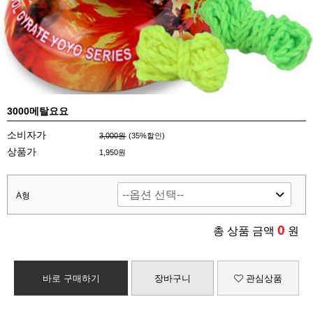
3000메탈요요
소비자가
3,000원
(
35
%할인)
상품가
1,950원
A형
0
총 상품 금액
원
바로 구매하기
장바구니
관심상품