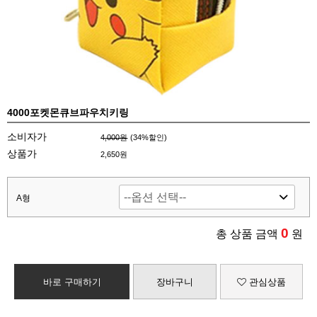
4000포켓몬큐브파우치키링
소비자가
4,000원
(
34
%할인)
상품가
2,650원
A형
0
총 상품 금액
원
바로 구매하기
장바구니
관심상품