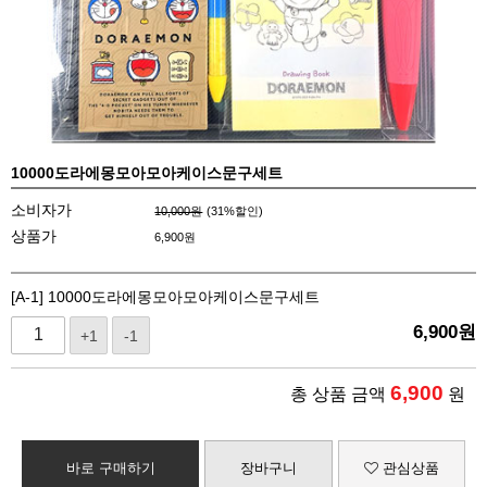
10000도라에몽모아모아케이스문구세트
소비자가
10,000원
(
31
%할인)
상품가
6,900
원
[A-1] 10000도라에몽모아모아케이스문구세트
6,900
원
+1
-1
6,900
총 상품 금액
원
바로 구매하기
장바구니
관심상품