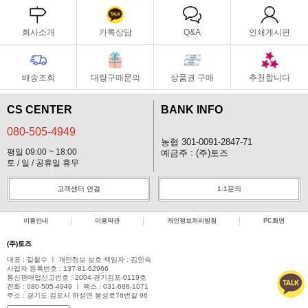
회사소개
카톡상담
Q&A
인쇄게시판
배송조회
대량구매문의
상품권 구매
추천합니다
CS CENTER
BANK INFO
080-505-4949
농협 301-0091-2847-71
평일 09:00 ~ 18:00
예금주 : (주)토즈
토 / 일 / 공휴일 휴무
고객센터 연결
1:1문의
이용안내
이용약관
개인정보처리방침
PC화면
(주)토즈
대표 : 길철수 ㅣ 개인정보 보호 책임자 : 김인숙
사업자 등록번호 : 137-81-62966
통신판매업신고번호 : 2004-경기김포-0119호
전화 : 080-505-4949 ㅣ 팩스 : 031-688-1071
주소 : 경기도 김포시 하성면 봉성로76번길 96