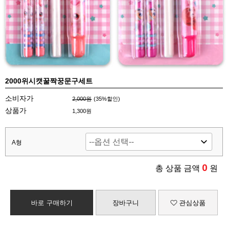
2000위시캣꿀짝꿍문구세트
소비자가
2,000원
(
35
%할인)
상품가
1,300원
A형
0
총 상품 금액
원
바로 구매하기
장바구니
관심상품