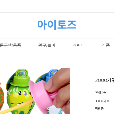
아이토즈
문구/학용품
완구/놀이
캐릭터
식품
2000거
판매가격
소비자가격
적립금