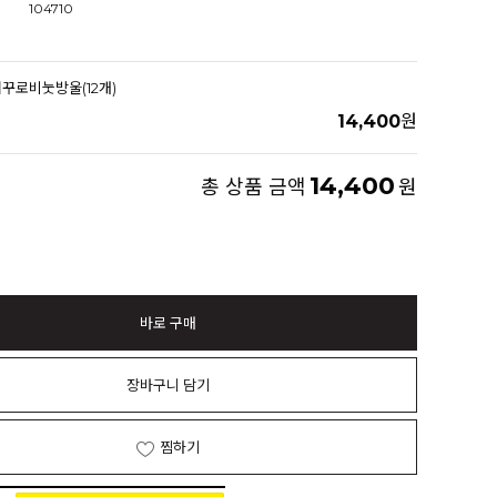
104710
0거꾸로비눗방울(12개)
14,400
원
14,400
총 상품 금액
원
바로 구매
장바구니 담기
찜하기