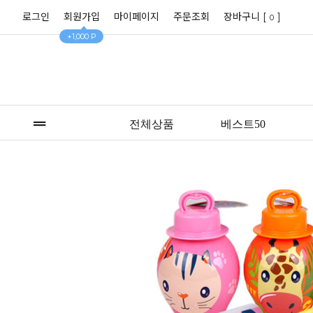
로그인
회원가입
마이페이지
주문조회
장바구니 [
]
0
+1,000 P
전체상품
베스트50