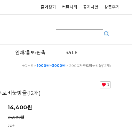
즐겨찾기
커뮤니티
공지사항
상품후기
인쇄/홍보/판촉
SALE
HOME
>
1000원~3000원
> 2000거꾸로비눗방울(12개)
1
꾸로비눗방울(12개)
14,400
원
24,000원
70원