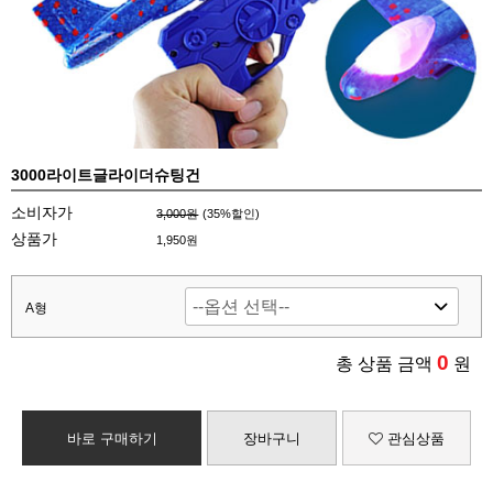
3000라이트글라이더슈팅건
소비자가
3,000원
(
35
%할인)
상품가
1,950원
A형
0
총 상품 금액
원
바로 구매하기
장바구니
관심상품