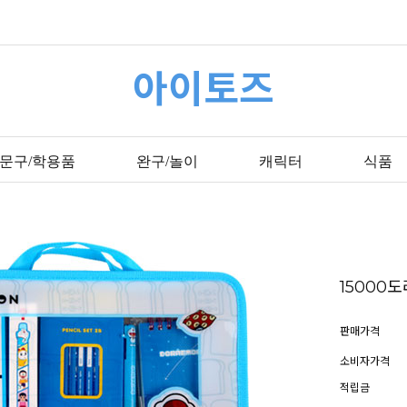
아이토즈
문구/학용품
완구/놀이
캐릭터
식품
15000
판매가격
소비자가격
적립금