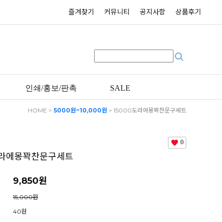
즐겨찾기
커뮤니티
공지사항
상품후기
인쇄/홍보/판촉
SALE
HOME
>
5000원~10,000원
> 15000도라에몽꽉찬문구세트
0
도라에몽꽉찬문구세트
9,850
원
15,000원
40원