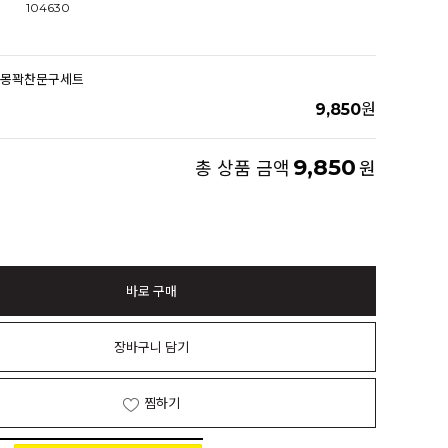
104630
에몽꽉찬문구세트
9,850
원
9,850
총 상품 금액
원
바로 구매
장바구니 담기
찜하기