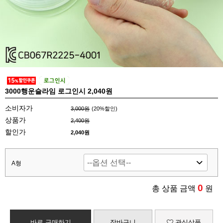
3000행운슬라임 로그인시 2,040원
소비자가
3,000원
(
20
%할인)
상품가
2,400원
할인가
2,040원
A형
0
총 상품 금액
원
바로 구매하기
장바구니
관심상품