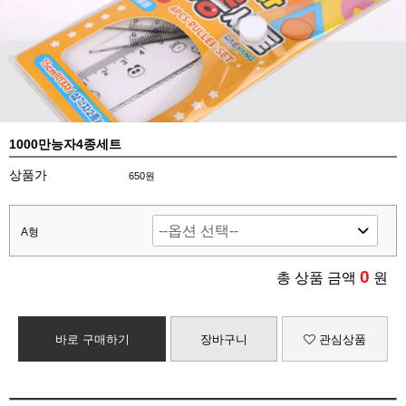
1000만능자4종세트
상품가
650원
A형
0
총 상품 금액
원
바로 구매하기
장바구니
관심상품