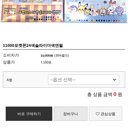
11000포켓몬24색슬라이더색연필
소비자가
11,000원
(
35
%할인)
상품가
7,150원
A형
0
총 상품 금액
원
바로 구매하기
장바구니
관심상품