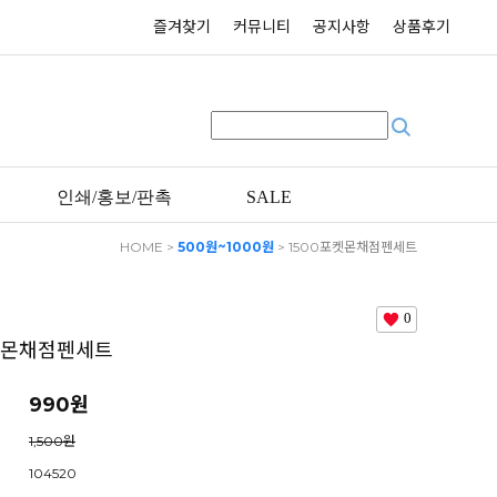
즐겨찾기
커뮤니티
공지사항
상품후기
인쇄/홍보/판촉
SALE
HOME
>
500원~1000원
> 1500포켓몬채점펜세트
0
켓몬채점펜세트
990원
1,500원
104520