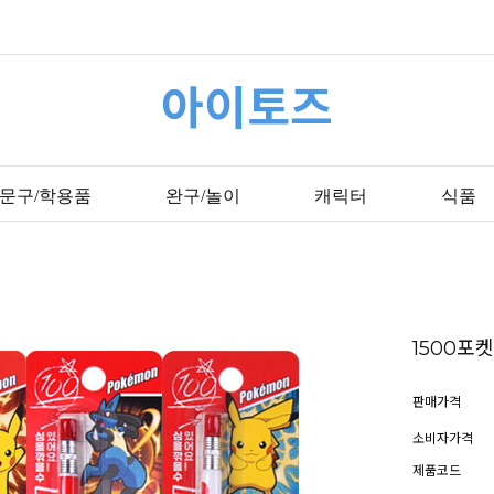
아이토즈
문구/학용품
완구/놀이
캐릭터
식품
1500포
판매가격
소비자가격
제품코드