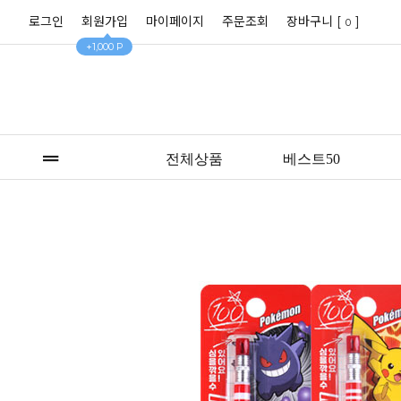
로그인
회원가입
마이페이지
주문조회
장바구니 [
]
0
+1,000 P
전체상품
베스트50