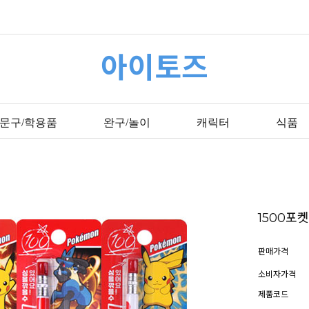
아이토즈
문구/학용품
완구/놀이
캐릭터
식품
1500포
판매가격
소비자가격
제품코드