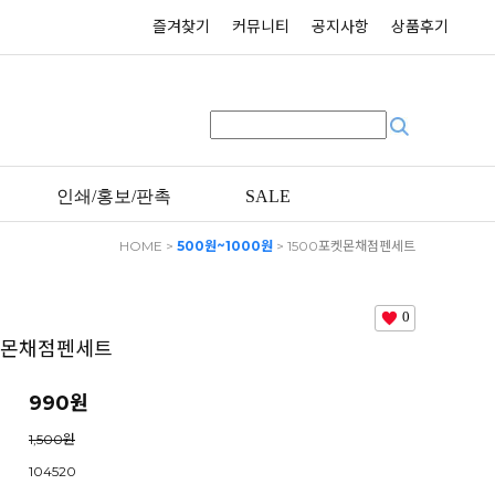
즐겨찾기
커뮤니티
공지사항
상품후기
인쇄/홍보/판촉
SALE
HOME
>
500원~1000원
> 1500포켓몬채점펜세트
0
켓몬채점펜세트
990원
1,500원
104520