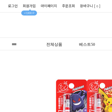
로그인
회원가입
마이페이지
주문조회
장바구니 [
]
0
+1,000 P
전체상품
베스트50