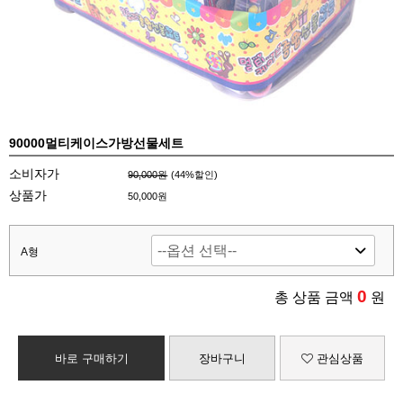
90000멀티케이스가방선물세트
소비자가
90,000원
(
44
%할인)
상품가
50,000원
A형
0
총 상품 금액
원
바로 구매하기
장바구니
관심상품