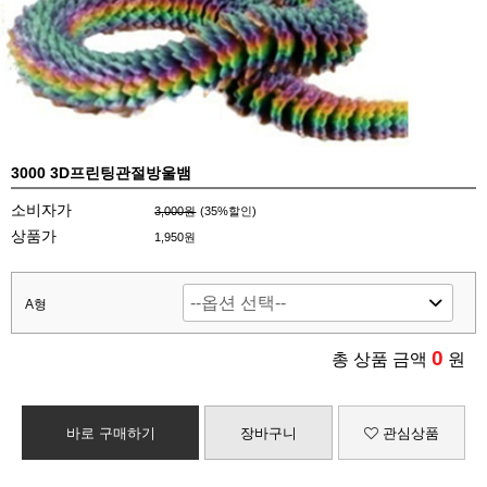
3000 3D프린팅관절방울뱀
소비자가
3,000원
(
35
%할인)
상품가
1,950원
A형
0
총 상품 금액
원
바로 구매하기
장바구니
관심상품