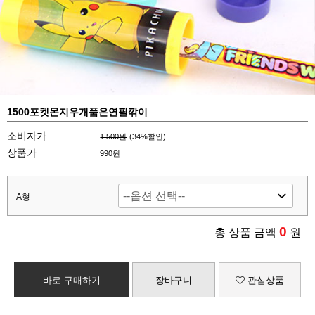
1500포켓몬지우개품은연필깎이
소비자가
1,500원
(
34
%할인)
상품가
990원
A형
0
총 상품 금액
원
바로 구매하기
장바구니
관심상품