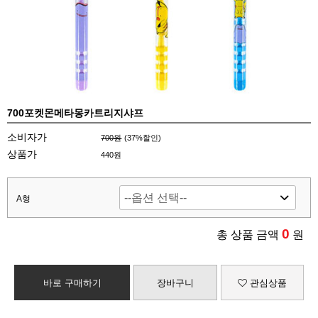
700포켓몬메타몽카트리지샤프
소비자가
700원
(
37
%할인)
상품가
440원
A형
0
총 상품 금액
원
바로 구매하기
장바구니
관심상품