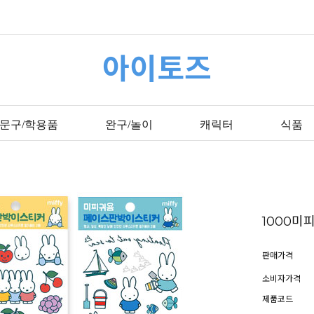
아이토즈
문구/학용품
완구/놀이
캐릭터
식품
1000
판매가격
소비자가격
제품코드