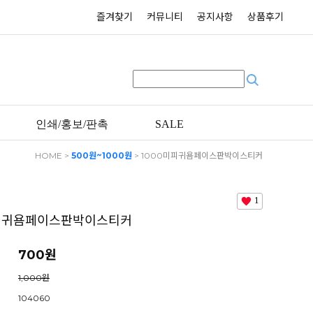
즐겨찾기
커뮤니티
공지사항
상품후기
인쇄/홍보/판촉
SALE
HOME
>
500원~1000원
> 1000미피귀욤페이스판박이스티커
1
미피귀욤페이스판박이스티커
700원
1,000원
104060