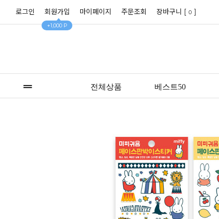
로그인
회원가입
마이페이지
주문조회
장바구니 [
]
0
+1,000 P
전체상품
베스트50