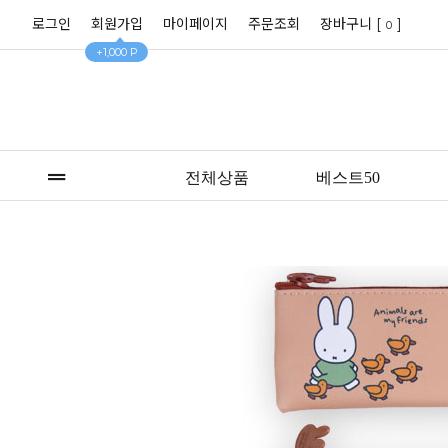
로그인
회원가입
마이페이지
주문조회
장바구니 [
]
0
+1,000 P
전체상품
베스트50