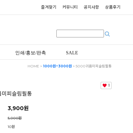
즐겨찾기
커뮤니티
공지사항
상품후기
인쇄/홍보/판촉
SALE
HOME
>
1000원~3000원
> 5000귀욤미피슬림필통
1
귀욤미피슬림필통
3,900원
5,000원
10원