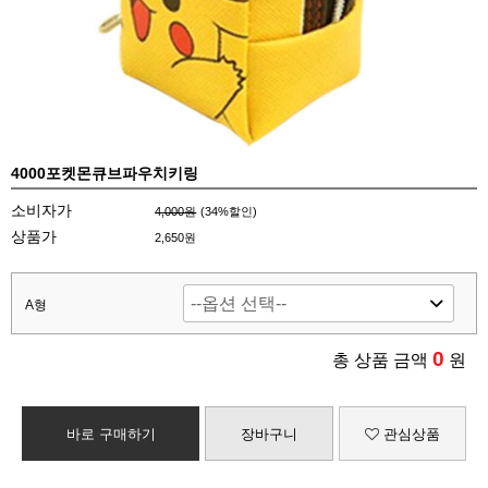
4000포켓몬큐브파우치키링
소비자가
4,000원
(
34
%할인)
상품가
2,650원
A형
0
총 상품 금액
원
바로 구매하기
장바구니
관심상품