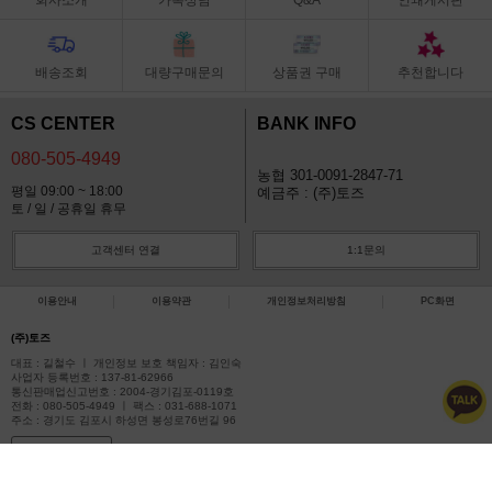
배송조회
대량구매문의
상품권 구매
추천합니다
CS CENTER
BANK INFO
080-505-4949
농협 301-0091-2847-71
평일 09:00 ~ 18:00
예금주 : (주)토즈
토 / 일 / 공휴일 휴무
고객센터 연결
1:1문의
이용안내
이용약관
개인정보처리방침
PC화면
(주)토즈
대표 : 길철수 ㅣ 개인정보 보호 책임자 : 김인숙
사업자 등록번호 : 137-81-62966
통신판매업신고번호 : 2004-경기김포-0119호
전화 : 080-505-4949 ㅣ 팩스 : 031-688-1071
주소 : 경기도 김포시 하성면 봉성로76번길 96
사업자정보확인
COPYRIGHT(C)아이토즈 ALL RIGHTS RESERVED.