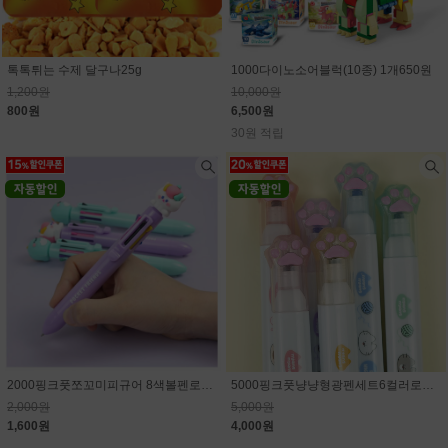
톡톡튀는 수제 달구나25g
1000다이노소어블럭(10종) 1개650원
1,200원
10,000원
800원
6,500원
30원 적립
2000핑크풋쪼꼬미피규어 8색볼펜로그인시 15% 할인된 가격
5000핑크풋냥냥형광펜세트6컬러로그인시 20% 할인된 가격
2,000원
5,000원
1,600원
4,000원