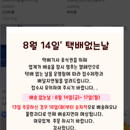
3000마카롱클리커키링
1000포켓몬3본연필세트
3,000원
1,000원
2,100원
650원
10원 적립
2500먼작귀12색미니원목색연필
2000지워지는듀얼형광펜
2,500원
2,000원
1,630원
1,300원