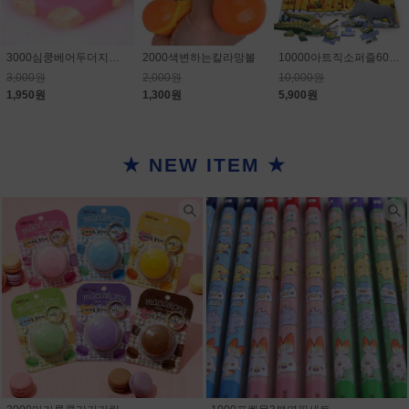
3000심쿵베어두더지게임
2000색변하는칼라망볼
10000아트직소퍼즐60PCS
3,000원
2,000원
10,000원
1,950원
1,300원
5,900원
★ NEW ITEM ★