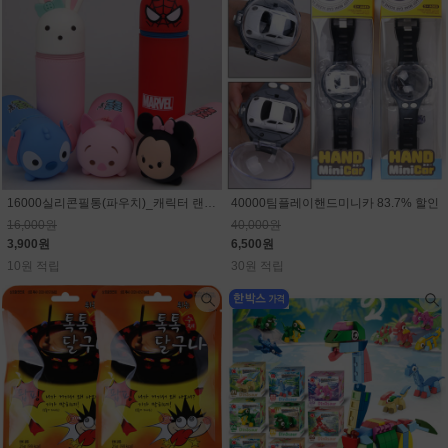
16000실리콘필통(파우치)_캐릭터 랜덤(마블,스티치,디즈니)75.6% 할인
40000팀플레이핸드미니카 83.7% 할인
16,000원
40,000원
3,900원
6,500원
10원 적립
30원 적립