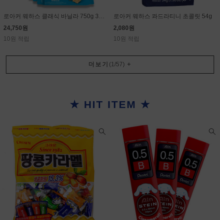
로아커 웨하스 클래식 바닐라 750g 30g×25개
로아커 웨하스 콰드라티니 초콜릿 54g
24,750원
2,080원
10원 적립
10원 적립
더보기
(
1
/
57
)
+
★ HIT ITEM ★