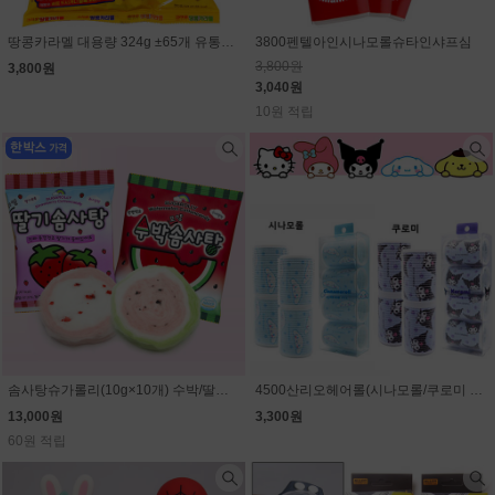
땅콩카라멜 대용량 324g ±65개 유통기한 임박할인(9월11일)
3800펜텔아인시나모롤슈타인샤프심
3,800원
3,800원
3,040원
10원 적립
솜사탕슈가롤리(10g×10개) 수박/딸기 선택 (1개 1300원)
4500산리오헤어롤(시나모롤/쿠로미 선택)
13,000원
3,300원
60원 적립