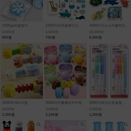
1500날씨말랑이
1000미피귀욤페이스판박이스티커
1000다이노소어블럭(10종) 1개650원
1,500원
1,000원
10,000원
900원
700원
6,500원
3500먹개비키링
3000마카롱클리커키링
2000지워지는듀얼형광펜
3,500원
3,000원
2,000원
2,300원
2,100원
1,300원