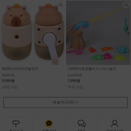
8000카피바라연필깎이
13000어촌생활바구니낚시놀이
8,000원
13,000원
5,500원
7,000원
20원 적립
30원 적립
더보기
(
1
/
38
)
+
회사소개
카톡상담
Q&A
인쇄게시판