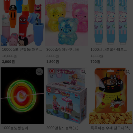
16000실리콘필통(파우치)_캐릭터 랜덤(마블,스티치,디즈니)75.6% 할인
3000슬랑이바구니곰
1000시나모롤산리오노크식지우개
16,000원
3,000원
1,000원
3,900원
1,800원
700원
1000불빛씽씽이
2000걸월드블럭(소)
톡톡튀는 수제 달구나25g