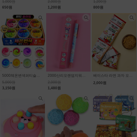
1,000원
2,000원
1,200원
650원
1,200원
800원
5000체온변색퍼티슬라임
2000산리오랜덤지워지는볼펜
베이스타 라면 과자 오리지널 4p(줄줄이) 80g(20g×4개)
5,000원
2,000원
2,000원
3,150원
1,480원