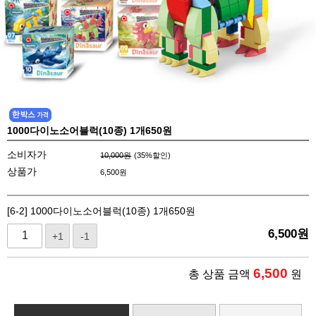
1000다이노소어블럭(10종) 1개650원
소비자가
10,000원
(
35
%할인)
상품가
6,500
원
[6-2] 1000다이노소어블럭(10종) 1개650원
6,500
원
+1
-1
6,500
총 상품 금액
원