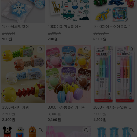
1500날씨말랑이
1000미피귀욤페이스판박이스티커
1000다이노소어블럭(10종) 1개650원
1,500원
1,000원
10,000원
900원
700원
6,500원
3500먹개비키링
3000마카롱클리커키링
2000지워지는듀얼형광펜
3,500원
3,000원
2,000원
2,300원
2,100원
1,300원