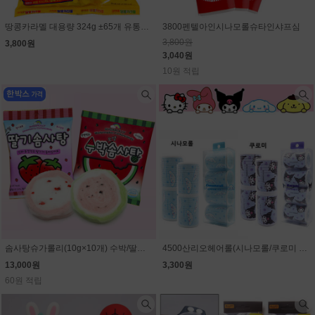
땅콩카라멜 대용량 324g ±65개 유통기한 임박할인(9월11일)
3800펜텔아인시나모롤슈타인샤프심
3,800원
3,800원
3,040원
10원 적립
솜사탕슈가롤리(10g×10개) 수박/딸기 선택 (1개 1300원)
4500산리오헤어롤(시나모롤/쿠로미 선택)
13,000원
3,300원
60원 적립