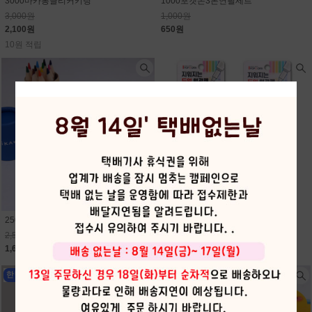
3000마카롱클리커키링
1000포켓몬3본연필세트
3,000원
1,000원
2,100원
650원
10원 적립
2500먼작귀12색미니원목색연필
2000지워지는듀얼형광펜
2,500원
2,000원
1,630원
1,300원