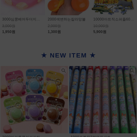
3000심쿵베어두더지게임
2000색변하는칼라망볼
10000아트직소퍼즐60PCS
3,000원
2,000원
10,000원
1,950원
1,300원
5,900원
★ NEW ITEM ★