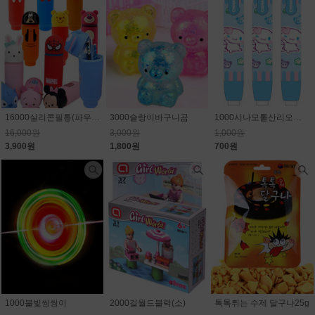
16000실리콘필통(파우치)_캐릭터 랜덤(마블,스티치,디즈니)75.6% 할인
3000슬랑이바구니곰
1000시나모롤산리오노크식지우개
16,000원
3,000원
1,000원
3,900원
1,800원
700원
1000불빛씽씽이
2000걸월드블럭(소)
톡톡튀는 수제 달구나25g