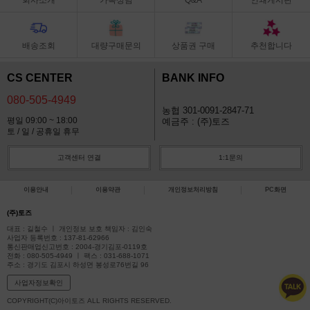
배송조회
대량구매문의
상품권 구매
추천합니다
CS CENTER
BANK INFO
080-505-4949
농협 301-0091-2847-71
평일 09:00 ~ 18:00
예금주 : (주)토즈
토 / 일 / 공휴일 휴무
고객센터 연결
1:1문의
이용안내
이용약관
개인정보처리방침
PC화면
(주)토즈
대표 : 길철수 ㅣ 개인정보 보호 책임자 : 김인숙
사업자 등록번호 : 137-81-62966
통신판매업신고번호 : 2004-경기김포-0119호
전화 : 080-505-4949 ㅣ 팩스 : 031-688-1071
주소 : 경기도 김포시 하성면 봉성로76번길 96
사업자정보확인
COPYRIGHT(C)아이토즈 ALL RIGHTS RESERVED.