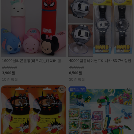
16000실리콘필통(파우치)_캐릭터 랜덤(마블,스티치,디즈니)75.6% 할인
40000팀플레이핸드미니카 83.7% 할인
16,000원
40,000원
3,900원
6,500원
10원 적립
30원 적립