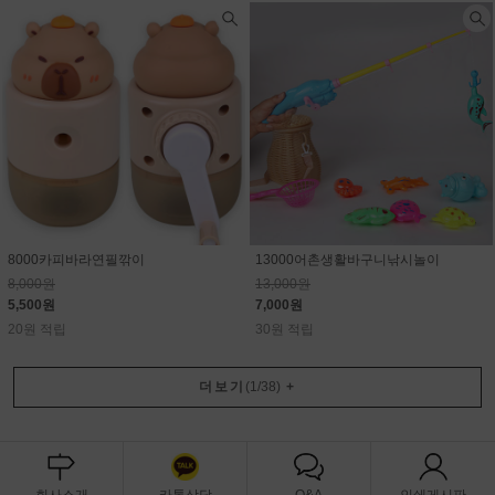
8000카피바라연필깎이
13000어촌생활바구니낚시놀이
8,000원
13,000원
5,500원
7,000원
20원 적립
30원 적립
더보기
(
1
/
38
)
+
회사소개
카톡상담
Q&A
인쇄게시판