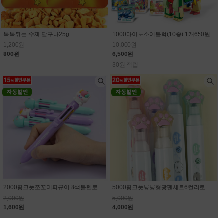
톡톡튀는 수제 달구나25g
1000다이노소어블럭(10종) 1개650원
1,200원
10,000원
800원
6,500원
30원 적립
2000핑크풋쪼꼬미피규어 8색볼펜로그인시 15% 할인된 가격
5000핑크풋냥냥형광펜세트6컬러로그인시 20% 할인된 가격
2,000원
5,000원
1,600원
4,000원