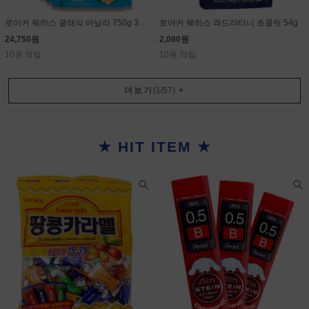
로아커 웨하스 클래식 바닐라 750g 30g×25개
로아커 웨하스 콰드라티니 초콜릿 54g
24,750원
2,080원
10원 적립
10원 적립
더보기
(
1
/
57
)
+
★ HIT ITEM ★