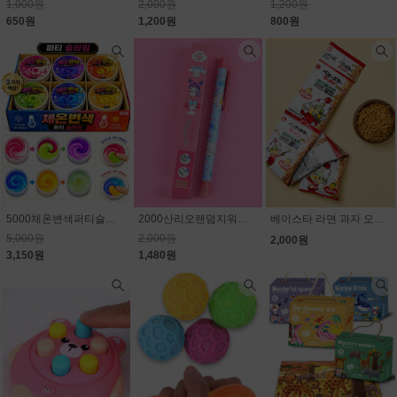
1,000원
2,000원
1,200원
650원
1,200원
800원
5000체온변색퍼티슬라임
2000산리오랜덤지워지는볼펜
베이스타 라면 과자 오리지널 4p(줄줄이) 80g(20g×4개)
5,000원
2,000원
2,000원
3,150원
1,480원