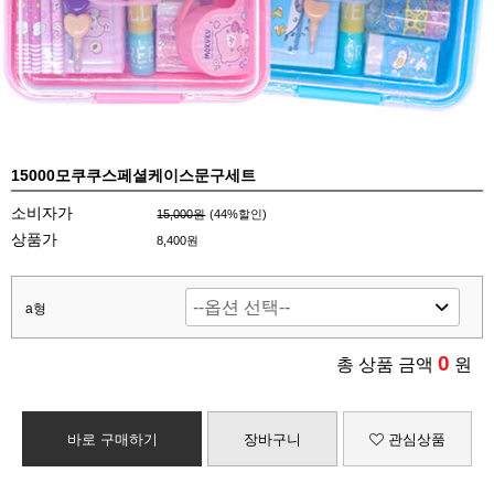
15000모쿠쿠스페셜케이스문구세트
소비자가
15,000원
(
44
%할인)
상품가
8,400원
a형
0
총 상품 금액
원
바로 구매하기
장바구니
관심상품