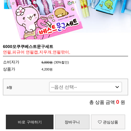
6000모쿠쿠베스트문구세트
연필,피규어 연필캡,지우개,연필깎이,
소비자가
6,000원
(
30
%할인)
상품가
4,200원
a형
0
총 상품 금액
원
바로 구매하기
장바구니
관심상품