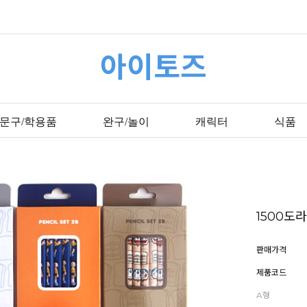
아이토즈
문구/학용품
완구/놀이
캐릭터
식품
1500도
판매가격
제품코드
A형