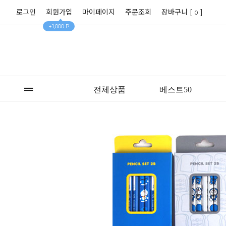
로그인
회원가입
마이페이지
주문조회
장바구니 [
]
0
+1,000 P
전체상품
베스트50