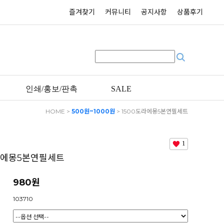
즐겨찾기
커뮤니티
공지사항
상품후기
인쇄/홍보/판촉
SALE
HOME
>
500원~1000원
> 1500도라에몽5본연필세트
1
라에몽5본연필세트
980원
103710