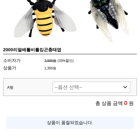
2000리얼배틀비틀킹곤충태엽
소비자가
2,000원
(
33
%할인)
상품가
1,350원
A형
0
총 상품 금액
원
상품이 품절되었습니다.