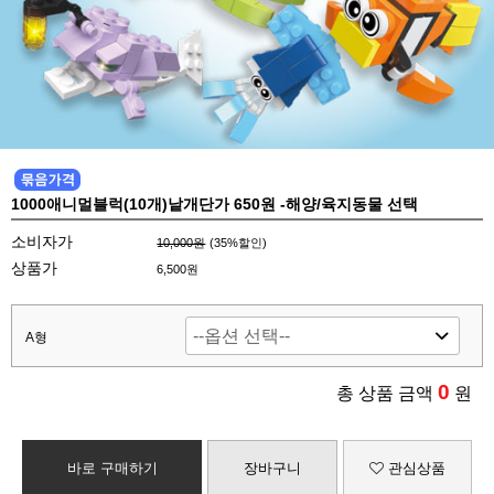
1000애니멀블럭(10개)낱개단가 650원 -해양/육지동물 선택
소비자가
10,000원
(
35
%할인)
상품가
6,500원
A형
0
총 상품 금액
원
바로 구매하기
장바구니
관심상품