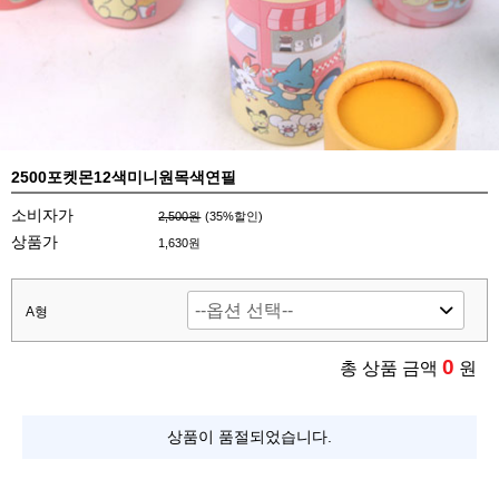
2500포켓몬12색미니원목색연필
소비자가
2,500원
(
35
%할인)
상품가
1,630원
A형
0
총 상품 금액
원
상품이 품절되었습니다.