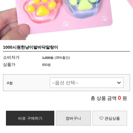
1000시원한냥이발바닥말랑이
소비자가
1,000원
(
35
%할인)
상품가
650원
A형
0
총 상품 금액
원
바로 구매하기
장바구니
관심상품