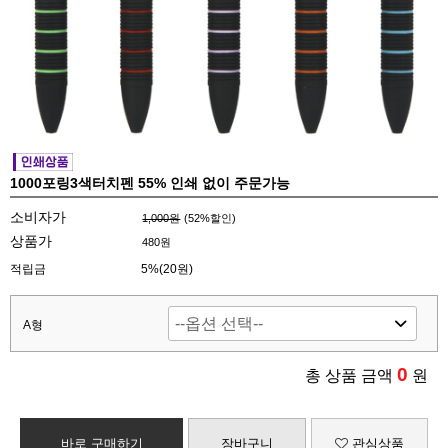
1000포링3색터치펜 55% 인쇄 없이 주문가능
소비자가
1,000원
(
52
%할인)
상품가
480원
적립금
5%(20원)
A형
0
총 상품 금액
원
바로 구매하기
장바구니
관심상품