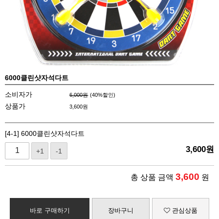
6000클린샷자석다트
소비자가
6,000원
(
40
%할인)
상품가
3,600
원
[4-1] 6000클린샷자석다트
3,600
원
+1
-1
3,600
총 상품 금액
원
바로 구매하기
장바구니
관심상품