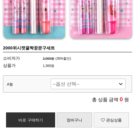
2000위시캣꿀짝꿍문구세트
소비자가
2,000원
(
35
%할인)
상품가
1,300원
A형
0
총 상품 금액
원
바로 구매하기
장바구니
관심상품