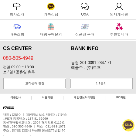
회사소개
카톡상담
Q&A
인쇄게시판
배송조회
대량구매문의
상품권 구매
추천합니다
CS CENTER
BANK INFO
080-505-4949
농협 301-0091-2847-71
평일 09:00 ~ 18:00
예금주 : (주)토즈
토 / 일 / 공휴일 휴무
고객센터 연결
1:1문의
이용안내
이용약관
개인정보처리방침
PC화면
(주)토즈
대표 : 길철수 ㅣ 개인정보 보호 책임자 : 김인숙
사업자 등록번호 : 137-81-62966
통신판매업신고번호 : 2004-경기김포-0119호
전화 : 080-505-4949 ㅣ 팩스 : 031-688-1071
주소 : 경기도 김포시 하성면 봉성로76번길 96