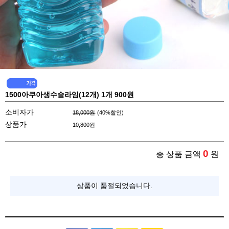
1500아쿠아생수슬라임(12개) 1개 900원
소비자가
18,000원
(
40
%할인)
상품가
10,800
원
0
총 상품 금액
원
상품이 품절되었습니다.