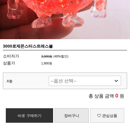
3000로제몬스터스트레스볼
소비자가
3,000원
(
40
%할인)
상품가
1,800원
A형
0
총 상품 금액
원
바로 구매하기
장바구니
관심상품