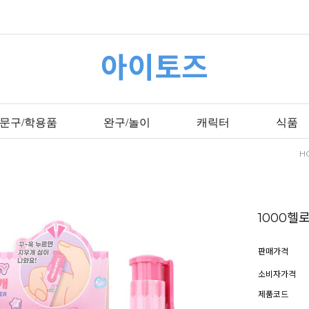
아이토즈
문구/학용품
완구/놀이
캐릭터
식품
H
1000
판매가격
소비자가격
제품코드