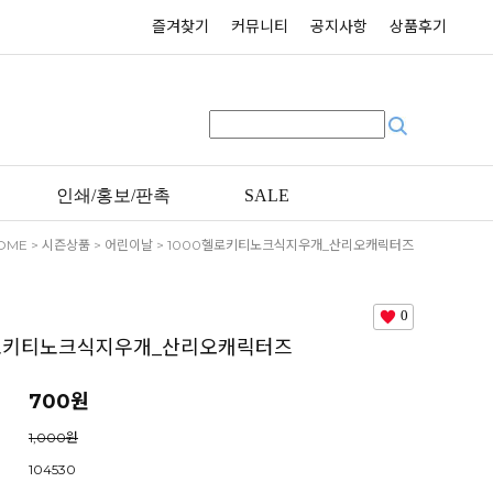
즐겨찾기
커뮤니티
공지사항
상품후기
인쇄/홍보/판촉
SALE
OME
>
시즌상품
>
어린이날
> 1000헬로키티노크식지우개_산리오캐릭터즈
0
헬로키티노크식지우개_산리오캐릭터즈
700원
1,000원
104530