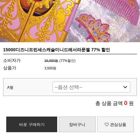
15000디즈니프린세스캐슬미니드레서라푼젤 77% 할인
소비자가
15,000원
(
77
%할인)
상품가
3,500원
A형
0
총 상품 금액
원
바로 구매하기
장바구니
관심상품