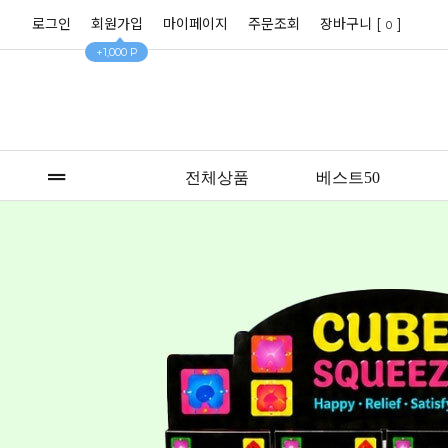
로그인
회원가입
마이페이지
주문조회
장바구니 [
]
0
+1,000 P
전체상품
베스트50