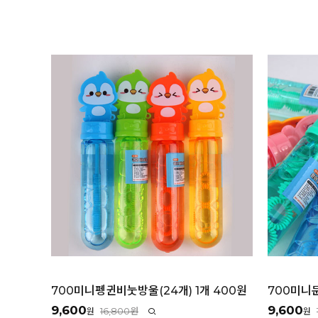
700미니펭귄비눗방울(24개) 1개 400원
700미니문
9,600
9,600
16,800원
원
원