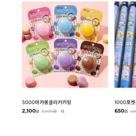
3000마카롱클리커키링
1000포
2,100
650
3,000원
1,
원
원