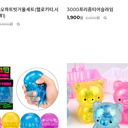
리오하트빗거울세트(헬로키티,시
3000프리즘티어슬라임
1)
1,900
3,000원
원
3,900원