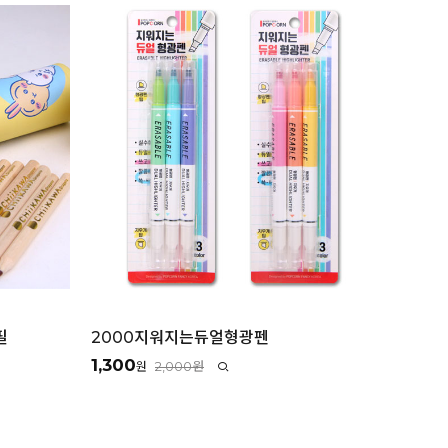
필
2000지워지는듀얼형광펜
1,300
2,000원
원