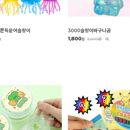
랑쫀득문어슬랑이
3000슬랑이바구니곰
1,800
3,000원
원