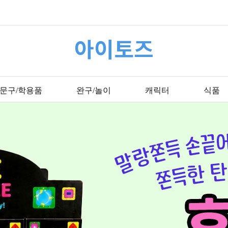
아이토즈
문구/학용품
완구/놀이
캐릭터
식품