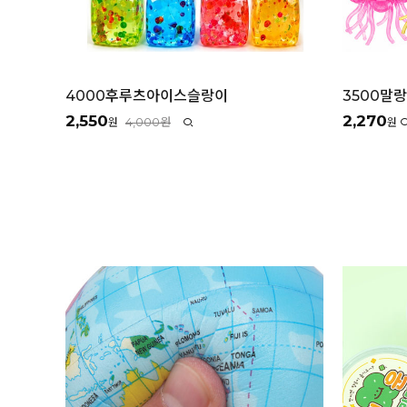
4000후루츠아이스슬랑이
3500말
2,550
2,270
4,000원
원
원