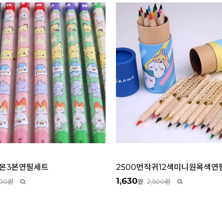
켓몬3본연필세트
2500먼작귀12색미니원목색연
1,630
000원
2,500원
원