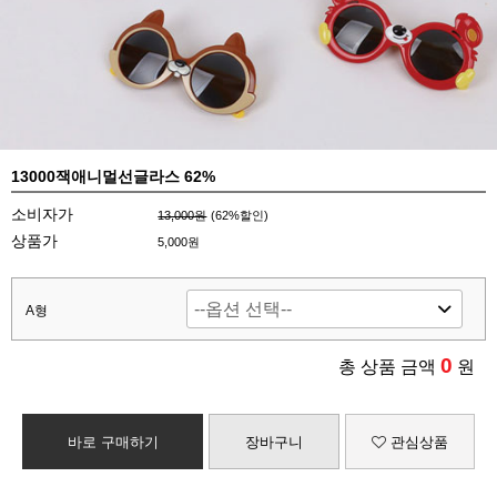
13000잭애니멀선글라스 62%
소비자가
13,000원
(
62
%할인)
상품가
5,000원
A형
0
총 상품 금액
원
바로 구매하기
장바구니
관심상품