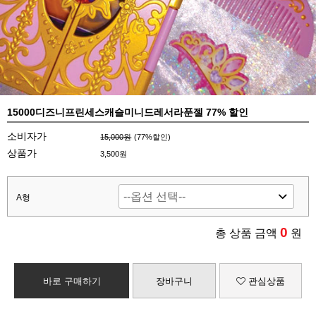
15000디즈니프린세스캐슬미니드레서라푼젤 77% 할인
소비자가
15,000원
(
77
%할인)
상품가
3,500원
A형
0
총 상품 금액
원
바로 구매하기
장바구니
관심상품