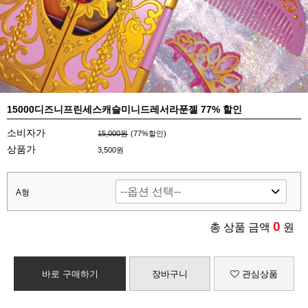
15000디즈니프린세스캐슬미니드레서라푼젤 77% 할인
소비자가
15,000원
(
77
%할인)
상품가
3,500원
A형
0
총 상품 금액
원
바로 구매하기
장바구니
관심상품