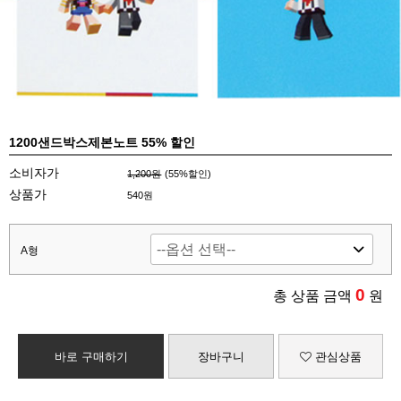
1200샌드박스제본노트 55% 할인
소비자가
1,200원
(
55
%할인)
상품가
540원
A형
0
총 상품 금액
원
바로 구매하기
장바구니
관심상품