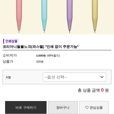
코리아니들볼노크(파스텔) *인쇄 없이 주문가능*
소비자가
1,000원
(
68
%할인)
상품가
320원
A형
0
총 상품 금액
원
바로 구매하기
장바구니
관심상품